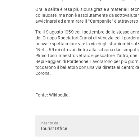
Ora la salita è resa più sicura grazie a materiali, te
collaudate, ma non è assolutamente da sottovalutare
avvicinarsi ad ammirare il "Campanile" è attraverso 
Tra il 9 agosto 1959 ed il settembre dello stesso anno
del Gruppo Rocciatori Gransi di Venezia ed il porde
nuova e spettacolare via: la via degli strapiombi su
"Nel … 59 mi ritrovai dietro alla schiena due simpati
Plinio Toso, maestro vetraio e pescatore, l'altro, che 
Bepi Faggian di Pordenone. Lavorarono per più giorn
toccarono il ballatoio con una via diretta al centro 
Corona.
Fonte:
Wikipedia
.
Inserito da:
Tourist Office