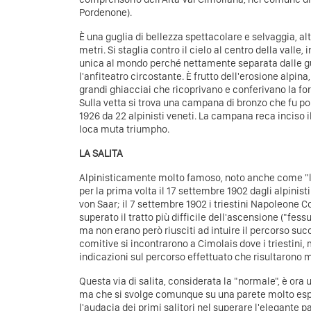
Pordenone).
È una guglia di bellezza spettacolare e selvaggia, al
metri. Si staglia contro il cielo al centro della valle
unica al mondo perché nettamente separata dalle gu
l'anfiteatro circostante. È frutto dell'erosione alpina
grandi ghiacciai che ricoprivano e conferivano la for
Sulla vetta si trova una campana di bronzo che fu po
1926 da 22 alpinisti veneti. La campana reca inciso
loca muta triumpho.
LA SALITA
Alpinisticamente molto famoso, noto anche come "l'ur
per la prima volta il 17 settembre 1902 dagli alpinisti
von Saar; il 7 settembre 1902 i triestini Napoleone C
superato il tratto più difficile dell'ascensione ("fessu
ma non erano però riusciti ad intuire il percorso succ
comitive si incontrarono a Cimolais dove i triestini
indicazioni sul percorso effettuato che risultarono mo
Questa via di salita, considerata la "normale", è ora
ma che si svolge comunque su una parete molto es
l'audacia dei primi salitori nel superare l'elegante 