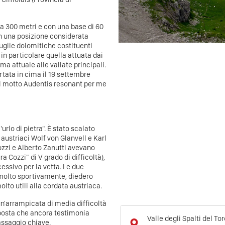
ta 300 metri e con una base di 60
, in una posizione considerata
glie dolomitiche costituenti
, in particolare quella attuata dai
ma attuale alle vallate principali.
rtata in cima il 19 settembre
 il motto Audentis resonant per me
lo di pietra". È stato scalato
 austriaci Wolf von Glanvell e Karl
ozzi e Alberto Zanutti avevano
ra Cozzi" di V grado di difficoltà),
essivo per la vetta. Le due
, molto sportivamente, diedero
lto utili alla cordata austriaca.
 un'arrampicata di media difficoltà
posta che ancora testimonia
Valle degli Spalti del To
passaggio chiave.