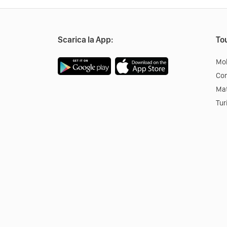
Scarica la App:
Tou
Mob
Co
Mat
Tur