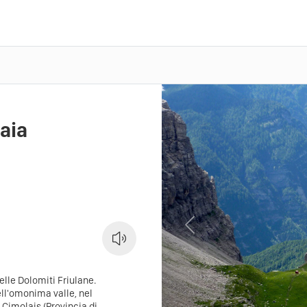
aia
Previous
lle Dolomiti Friulane.
ell'omonima valle, nel
 Cimolais (Provincia di