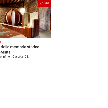
7,4
km
I
della memoria storica -
 visita
o Infine - Caserta (CE)