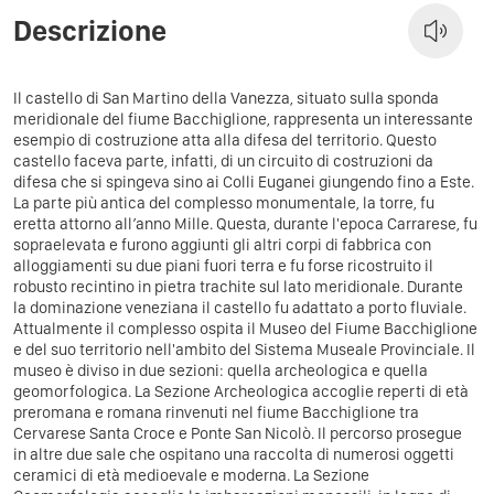
Descrizione
Il castello di San Martino della Vanezza, situato sulla sponda
meridionale del fiume Bacchiglione, rappresenta un interessante
esempio di costruzione atta alla difesa del territorio. Questo
castello faceva parte, infatti, di un circuito di costruzioni da
difesa che si spingeva sino ai Colli Euganei giungendo fino a Este.
La parte più antica del complesso monumentale, la torre, fu
eretta attorno all’anno Mille. Questa, durante l'epoca Carrarese, fu
sopraelevata e furono aggiunti gli altri corpi di fabbrica con
alloggiamenti su due piani fuori terra e fu forse ricostruito il
robusto recintino in pietra trachite sul lato meridionale. Durante
la dominazione veneziana il castello fu adattato a porto fluviale.
Attualmente il complesso ospita il Museo del Fiume Bacchiglione
e del suo territorio nell'ambito del Sistema Museale Provinciale. Il
museo è diviso in due sezioni: quella archeologica e quella
geomorfologica. La Sezione Archeologica accoglie reperti di età
preromana e romana rinvenuti nel fiume Bacchiglione tra
Cervarese Santa Croce e Ponte San Nicolò. Il percorso prosegue
in altre due sale che ospitano una raccolta di numerosi oggetti
ceramici di età medioevale e moderna. La Sezione