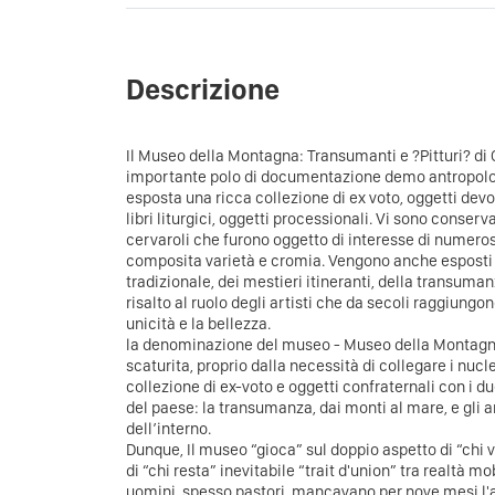
Descrizione
Il Museo della Montagna: Transumanti e ?Pitturi? di
importante polo di documentazione demo antropologi
esposta una ricca collezione di ex voto, oggetti devo
libri liturgici, oggetti processionali. Vi sono conserv
cervaroli che furono oggetto di interesse di numerosi 
composita varietà e cromia. Vengono anche esposti 
tradizionale, dei mestieri itineranti, della transum
risalto al ruolo degli artisti che da secoli raggiung
unicità e la bellezza.
la denominazione del museo - Museo della Montagna 
scaturita, proprio dalla necessità di collegare i nucl
collezione di ex-voto e oggetti confraternali con i du
del paese: la transumanza, dai monti al mare, e gli art
dell’interno.
Dunque, Il museo “gioca” sul doppio aspetto di “chi v
di “chi resta” inevitabile “trait d'union” tra realtà mo
uomini, spesso pastori, mancavano per nove mesi l'a