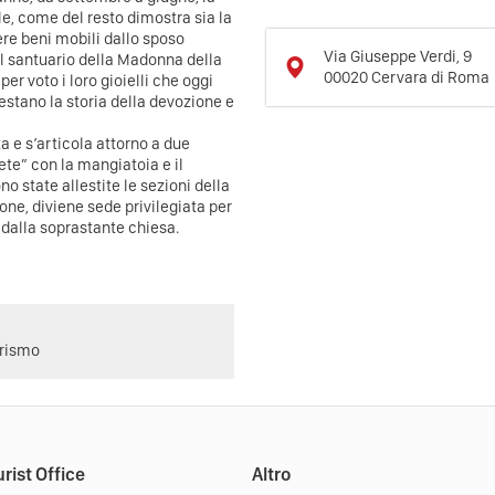
e, come del resto dimostra sia la
ere beni mobili dallo sposo
Via Giuseppe Verdi, 9
il santuario della Madonna della
00020
Cervara di Roma
er voto i loro gioielli che oggi
stano la storia della devozione e
ta e s’articola attorno a due
rete” con la mangiatoia e il
no state allestite le sezioni della
zione, diviene sede privilegiata per
 dalla soprastante chiesa.
urismo
rist Office
Altro