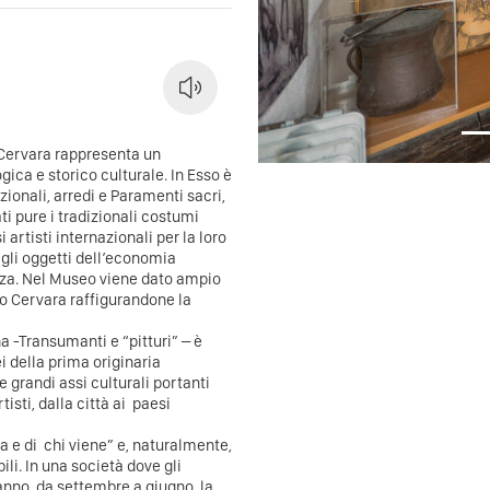
 Cervara rappresenta un
ca e storico culturale. In Esso è
zionali, arredi e Paramenti sacri,
ati pure i tradizionali costumi
artisti internazionali per la loro
gli oggetti dell’economia
anza. Nel Museo viene dato ampio
ono Cervara raffigurandone la
-Transumanti e “pitturi” – è
ei della prima originaria
e grandi assi culturali portanti
isti, dalla città ai paesi
a e di chi viene” e, naturalmente,
bili. In una società dove gli
nno, da settembre a giugno, la