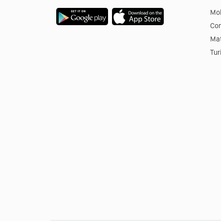
Mob
Co
Mat
Tur