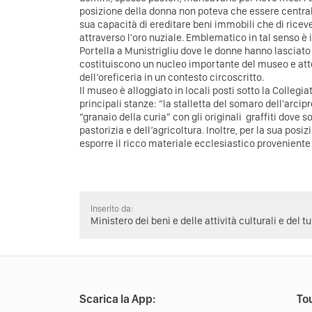
posizione della donna non poteva che essere central
sua capacità di ereditare beni immobili che di ricev
attraverso l'oro nuziale. Emblematico in tal senso è 
Portella a Munistrigliu dove le donne hanno lasciato p
costituiscono un nucleo importante del museo e atte
dell’oreficeria in un contesto circoscritto.
Il museo è alloggiato in locali posti sotto la Collegia
principali stanze: “la stalletta del somaro dell'arcip
“granaio della curia” con gli originali graffiti dove so
pastorizia e dell’agricoltura. Inoltre, per la sua posi
esporre il ricco materiale ecclesiastico proveniente
Inserito da:
Ministero dei beni e delle attività culturali e del t
Scarica la App:
Tou