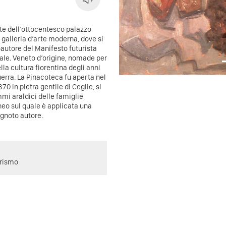
ate dell’ottocentesco palazzo
a galleria d’arte moderna, dove si
autore del Manifesto futurista
tale. Veneto d’origine, nomade per
lla cultura fiorentina degli anni
erra. La Pinacoteca fu aperta nel
870 in pietra gentile di Ceglie, si
mi araldici delle famiglie
gneo sul quale è applicata una
ignoto autore.
urismo