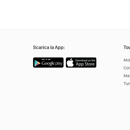
Scarica la App:
Tou
Mob
Co
Mat
Tur