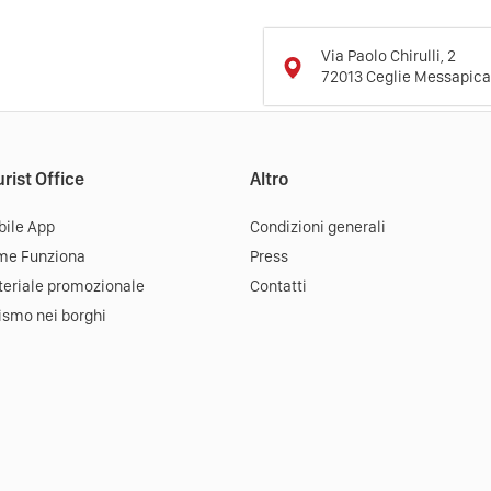
Via Paolo Chirulli, 2
72013
Ceglie Messapica
rist Office
Altro
ile App
Condizioni generali
me Funziona
Press
eriale promozionale
Contatti
ismo nei borghi