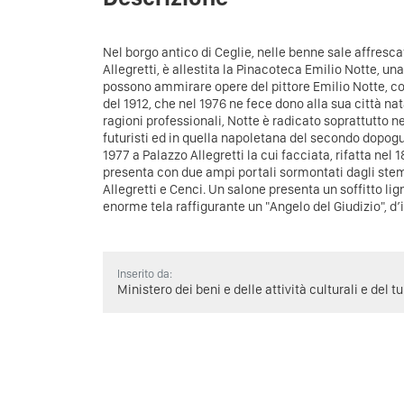
Nel borgo antico di Ceglie, nelle benne sale affresc
Allegretti, è allestita la Pinacoteca Emilio Notte, un
possono ammirare opere del pittore Emilio Notte, co
del 1912, che nel 1976 ne fece dono alla sua città na
ragioni professionali, Notte è radicato soprattutto ne
futuristi ed in quella napoletana del secondo dopogu
1977 a Palazzo Allegretti la cui facciata, rifatta nel 1
presenta con due ampi portali sormontati dagli stem
Allegretti e Cenci. Un salone presenta un soffitto li
enorme tela raffigurante un "Angelo del Giudizio", d’
Inserito da:
Ministero dei beni e delle attività culturali e del t