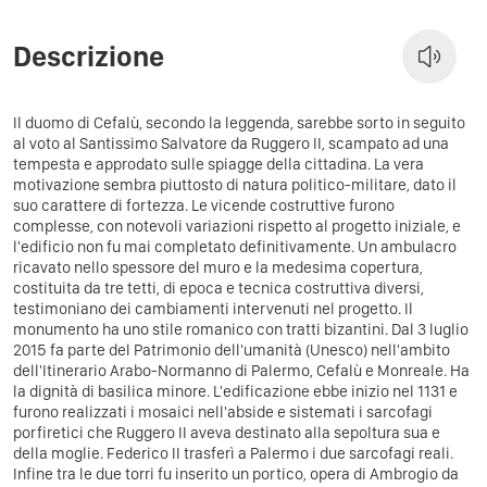
Descrizione
Il duomo di Cefalù, secondo la leggenda, sarebbe sorto in seguito
al voto al Santissimo Salvatore da Ruggero II, scampato ad una
tempesta e approdato sulle spiagge della cittadina. La vera
motivazione sembra piuttosto di natura politico-militare, dato il
suo carattere di fortezza. Le vicende costruttive furono
complesse, con notevoli variazioni rispetto al progetto iniziale, e
l'edificio non fu mai completato definitivamente. Un ambulacro
ricavato nello spessore del muro e la medesima copertura,
costituita da tre tetti, di epoca e tecnica costruttiva diversi,
testimoniano dei cambiamenti intervenuti nel progetto. Il
monumento ha uno stile romanico con tratti bizantini. Dal 3 luglio
2015 fa parte del Patrimonio dell'umanità (Unesco) nell'ambito
dell'Itinerario Arabo-Normanno di Palermo, Cefalù e Monreale. Ha
la dignità di basilica minore.
L'edificazione ebbe inizio nel 1131 e
furono realizzati i mosaici nell'abside e sistemati i sarcofagi
porfiretici che Ruggero II aveva destinato alla sepoltura sua e
della moglie.
Federico II trasferì a Palermo i due sarcofagi reali.
Infine tra le due torri fu inserito un portico, opera di Ambrogio da