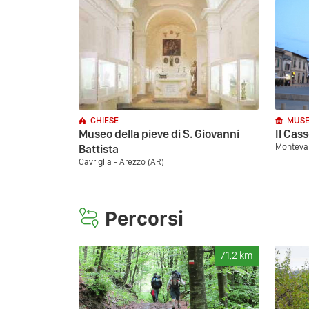
CHIESE
MUSE
Museo della pieve di S. Giovanni
Il Cas
Montevar
Battista
Cavriglia - Arezzo (AR)
Percorsi
71,2
km