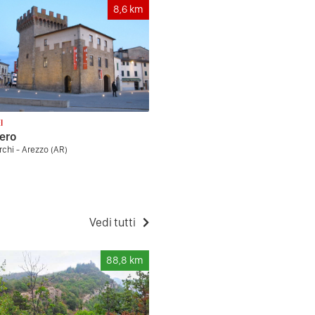
8,6
km
I
sero
chi - Arezzo (AR)
Vedi tutti
88,8
km