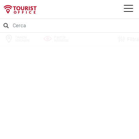
CAVAION
PUNTI DI
Filtra
VERONESE
INTERESSE
PERCORSI
EVENTI