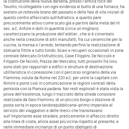
la costruzione della nuova darsena, presso l'antica foce del
Tavollo, ricollegabile con ogni evidenza al butto di una fornace, ha
svelato un notevole brano del passato e delle fasi di vita iniziali di
questo centro affacciato sull’Adriatico, a quanto pare
precocemente attivo come scalo già a partire dalla metà del III
sec. a.C. Anfore e dolii in quantità (circa un migliaio)
caratterizzano la produzione dell'atélier , che si è cimentato
anche nella creazione di altri manufatti, fra cui ceramiche per la
cucina, la mensa e l'arredo, tentando perfino la realizzazione di
statuaria fittile a tutto tondo. Scavi e recuperi occasionali in zona
centrale (Mercato Ortofrutticolo, Case Filippini, De Niccolò e
Filippini-De Nicolò, Piazza del Mercato), tutti prossimi fra loro,
sono stati poi rapportati a edifici e strutture di destinazione
utilitaristica in conessione con il percorso originario della via
Flaminia, voluta da Roma nel 220 a.C. per unire la capitale con
Rimini e porre così in comunicazione le regioni centrali della
penisola con la Pianura padana. Nei resti esplorati è stata vista la
prova dell’esistenza, lungo il tracciato della strada consolare
realizzata da Gaio Flaminio, di un piccolo borgo o stazione di
posta sorta in epoca tardorepubblicana–primo imperiale al
servizio dei viaggiatori e delle merci che transitavano
sull’importante asse stradale, praticamente in affaccio diretto
alla linea di costa, allora assai più vicina rispetto al presente, e
nelle immediate vicinanze di un punto obbligato di