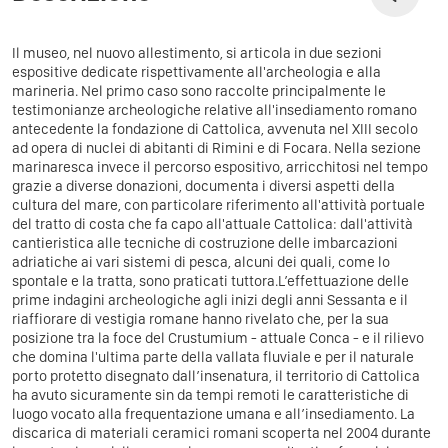
Il museo, nel nuovo allestimento, si articola in due sezioni
espositive dedicate rispettivamente all'archeologia e alla
marineria. Nel primo caso sono raccolte principalmente le
testimonianze archeologiche relative all'insediamento romano
antecedente la fondazione di Cattolica, avvenuta nel XIII secolo
ad opera di nuclei di abitanti di Rimini e di Focara. Nella sezione
marinaresca invece il percorso espositivo, arricchitosi nel tempo
grazie a diverse donazioni, documenta i diversi aspetti della
cultura del mare, con particolare riferimento all'attività portuale
del tratto di costa che fa capo all'attuale Cattolica: dall'attività
cantieristica alle tecniche di costruzione delle imbarcazioni
adriatiche ai vari sistemi di pesca, alcuni dei quali, come lo
spontale e la tratta, sono praticati tuttora.L’effettuazione delle
prime indagini archeologiche agli inizi degli anni Sessanta e il
riaffiorare di vestigia romane hanno rivelato che, per la sua
posizione tra la foce del Crustumium - attuale Conca - e il rilievo
che domina l'ultima parte della vallata fluviale e per il naturale
porto protetto disegnato dall’insenatura, il territorio di Cattolica
ha avuto sicuramente sin da tempi remoti le caratteristiche di
luogo vocato alla frequentazione umana e all’insediamento. La
discarica di materiali ceramici romani scoperta nel 2004 durante