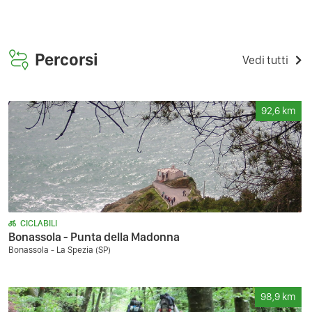
Percorsi
Vedi tutti
92,6
km
CICLABILI
Bonassola - Punta della Madonna
Bonassola - La Spezia (SP)
98,9
km