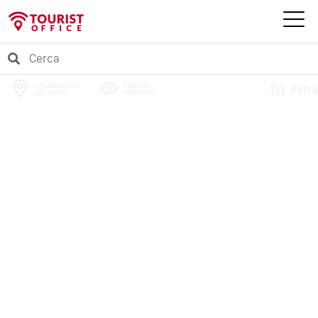
CASTELNUOVO
PUNTI DI
Filtra
DEL GARDA
INTERESSE
PERCORSI
EVENTI