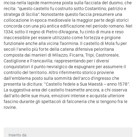
incisa nella lapide marmorea posta sulla facciata del duomo, che
recita: “questo castello fu costruito sotto Costantino, patrizio e
stratega di Sicilia”. Nonostante questo faccia presumere una
collocazione in epoca medioevale la maggior parte degli storici
concorda con una più antica edificazione nel periodo romano. Nel
1334, sotto il regno di Pietro d'Aragona, fu cinto di mura e reso
inaccessibile per essere utilizzato come fortezza e prigione
funzionale anche alla vicina Taormina. Il castello di Mola fu per
secoli l'anello più forte della catena difensiva peloritana
composta dai manieri di Milazzo, Ficarra, Tripi, Castroreale,
Castiglione e Francavilla; rappresentando per i diversi
conquistatori il punto nevralgico da espugnare per assumere il
controllo del territorio. Altro riferimento storico proviene
dall'emblema posto sulla sommità dell'arco d'ingresso che
presenta la dicitura: “Castello fedele a Sua Maestà – anno 1578”.
La suggestiva area del castello trasmette ancora, a chi osserva
dall'alto delle sue mura, emozioni intense e acquista ulteriore
fascino durante gli spettacoli di falconeria che si tengono fra le
rovine.
Inserito da: