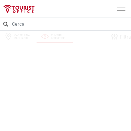
CASTELLINA
PUNTI DI
Filtra
IN CHIANTI
INTERESSE
PERCORSI
EVENTI