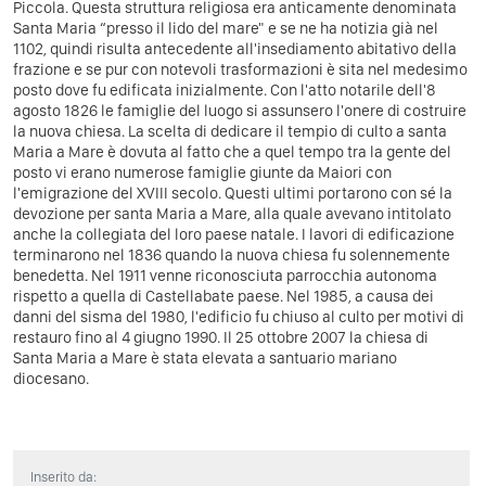
Piccola.
Questa struttura religiosa era anticamente denominata
Santa Maria “presso il lido del mare" e se ne ha notizia già nel
1102, quindi risulta antecedente all'insediamento abitativo della
frazione e se pur con notevoli trasformazioni è sita nel medesimo
posto dove fu edificata inizialmente. Con l'atto notarile dell'8
agosto 1826 le famiglie del luogo si assunsero l'onere di costruire
la nuova chiesa. La scelta di dedicare il tempio di culto a santa
Maria a Mare è dovuta al fatto che a quel tempo tra la gente del
posto vi erano numerose famiglie giunte da Maiori con
l'emigrazione del XVIII secolo. Questi ultimi portarono con sé la
devozione per santa Maria a Mare, alla quale avevano intitolato
anche la collegiata del loro paese natale. I lavori di edificazione
terminarono nel 1836 quando la nuova chiesa fu solennemente
benedetta. Nel 1911 venne riconosciuta parrocchia autonoma
rispetto a quella di Castellabate paese. Nel 1985, a causa dei
danni del sisma del 1980, l'edificio fu chiuso al culto per motivi di
restauro fino al 4 giugno 1990. Il 25 ottobre 2007 la chiesa di
Santa Maria a Mare è stata elevata a santuario mariano
diocesano.
Inserito da: