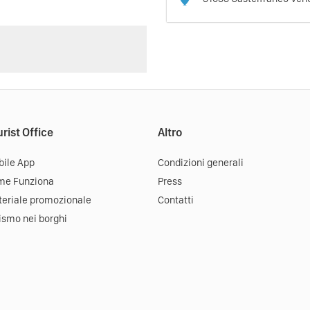
rist Office
Altro
ile App
Condizioni generali
me Funziona
Press
eriale promozionale
Contatti
ismo nei borghi