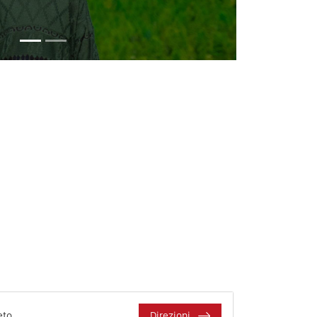
eto
Direzioni