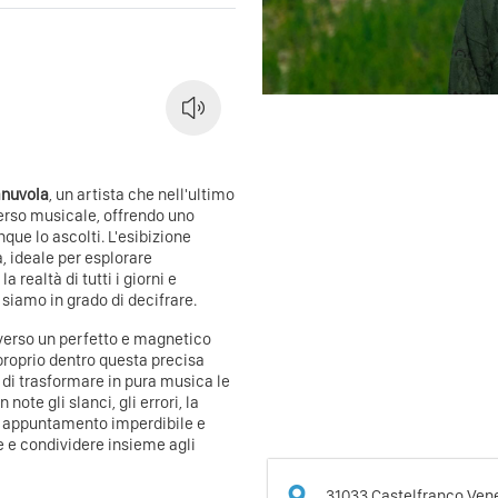
anuvola
, un artista che nell'ultimo
verso musicale, offrendo uno
que lo ascolti. L'esibizione
, ideale per esplorare
 realtà di tutti i giorni e
siamo in grado di decifrare.
averso un perfetto e magnetico
È proprio dentro questa precisa
 di trasformare in pura musica le
note gli slanci, gli errori, la
 Un appuntamento imperdibile e
e e condividere insieme agli
31033
Castelfranco Ven