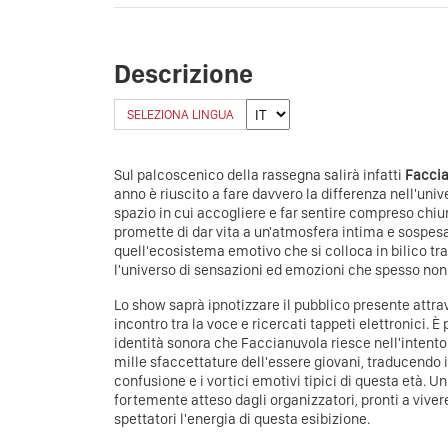
Descrizione
SELEZIONA LINGUA
Sul palcoscenico della rassegna salirà infatti
Facci
anno è riuscito a fare davvero la differenza nell'uni
spazio in cui accogliere e far sentire compreso chiun
promette di dar vita a un'atmosfera intima e sospesa
quell'ecosistema emotivo che si colloca in bilico tra la
l'universo di sensazioni ed emozioni che spesso non 
Lo show saprà ipnotizzare il pubblico presente attr
incontro tra la voce e ricercati tappeti elettronici. 
identità sonora che Faccianuvola riesce nell'intento
mille sfaccettature dell'essere giovani, traducendo in 
confusione e i vortici emotivi tipici di questa età.
fortemente atteso dagli organizzatori, pronti a viver
spettatori l'energia di questa esibizione.