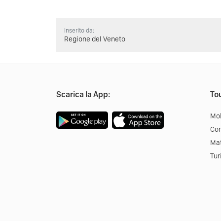
Inserito da:
Regione del Veneto
Scarica la App:
Tou
Mob
Co
Mat
Tur