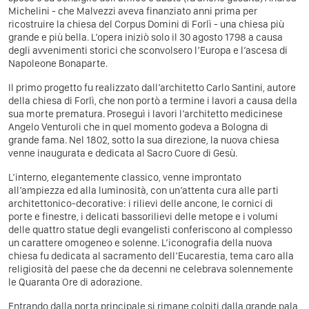
Michelini - che Malvezzi aveva finanziato anni prima per
ricostruire la chiesa del Corpus Domini di Forlì - una chiesa più
grande e più bella. L’opera iniziò solo il 30 agosto 1798 a causa
degli avvenimenti storici che sconvolsero l’Europa e l’ascesa di
Napoleone Bonaparte.
Il primo progetto fu realizzato dall’architetto Carlo Santini, autore
della chiesa di Forlì, che non portò a termine i lavori a causa della
sua morte prematura. Proseguì i lavori l’architetto medicinese
Angelo Venturoli che in quel momento godeva a Bologna di
grande fama. Nel 1802, sotto la sua direzione, la nuova chiesa
venne inaugurata e dedicata al Sacro Cuore di Gesù.
L’interno, elegantemente classico, venne improntato
all’ampiezza ed alla luminosità, con un’attenta cura alle parti
architettonico-decorative: i rilievi delle ancone, le cornici di
porte e finestre, i delicati bassorilievi delle metope e i volumi
delle quattro statue degli evangelisti conferiscono al complesso
un carattere omogeneo e solenne. L’iconografia della nuova
chiesa fu dedicata al sacramento dell’Eucarestia, tema caro alla
religiosità del paese che da decenni ne celebrava solennemente
le Quaranta Ore di adorazione.
Entrando dalla porta principale si rimane colpiti dalla grande pala