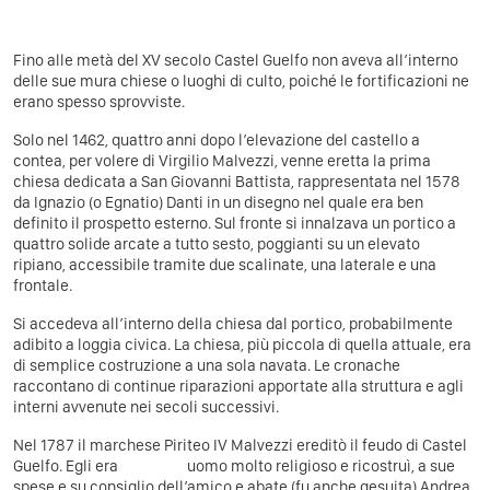
Fino alle metà del XV secolo Castel Guelfo non aveva all’interno
delle sue mura chiese o luoghi di culto, poiché le fortificazioni ne
erano spesso sprovviste.
Solo nel 1462, quattro anni dopo l’elevazione del castello a
contea, per volere di Virgilio Malvezzi, venne eretta la prima
chiesa dedicata a San Giovanni Battista, rappresentata nel 1578
da Ignazio (o Egnatio) Danti in un disegno nel quale era ben
definito il prospetto esterno. Sul fronte si innalzava un portico a
quattro solide arcate a tutto sesto, poggianti su un elevato
ripiano, accessibile tramite due scalinate, una laterale e una
frontale.
Si accedeva all’interno della chiesa dal portico, probabilmente
adibito a loggia civica. La chiesa, più piccola di quella attuale, era
di semplice costruzione a una sola navata. Le cronache
raccontano di continue riparazioni apportate alla struttura e agli
interni avvenute nei secoli successivi.
Nel 1787 il marchese Piriteo IV Malvezzi ereditò il feudo di Castel
Guelfo. Egli era uomo molto religioso e ricostruì, a sue
spese e su consiglio dell’amico e abate (fu anche gesuita) Andrea