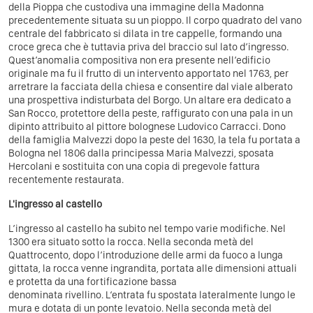
della Pioppa che custodiva una immagine della Madonna
precedentemente situata su un pioppo. Il corpo quadrato del vano
centrale del fabbricato si dilata in tre cappelle, formando una
croce greca che è tuttavia priva del braccio sul lato d’ingresso.
Quest’anomalia compositiva non era presente nell’edificio
originale ma fu il frutto di un intervento apportato nel 1763, per
arretrare la facciata della chiesa e consentire dal viale alberato
una prospettiva indisturbata del Borgo. Un altare era dedicato a
San Rocco, protettore della peste, raffigurato con una pala in un
dipinto attribuito al pittore bolognese Ludovico Carracci. Dono
della famiglia Malvezzi dopo la peste del 1630, la tela fu portata a
Bologna nel 1806 dalla principessa Maria Malvezzi, sposata
Hercolani e sostituita con una copia di pregevole fattura
recentemente restaurata.
L'ingresso al castello
L’ingresso al castello ha subito nel tempo varie modifiche. Nel
1300 era situato sotto la rocca. Nella seconda metà del
Quattrocento, dopo l’introduzione delle armi da fuoco a lunga
gittata, la rocca venne ingrandita, portata alle dimensioni attuali
e protetta da una fortificazione bassa
denominata rivellino. L‘entrata fu spostata lateralmente lungo le
mura e dotata di un ponte levatoio. Nella seconda metà del