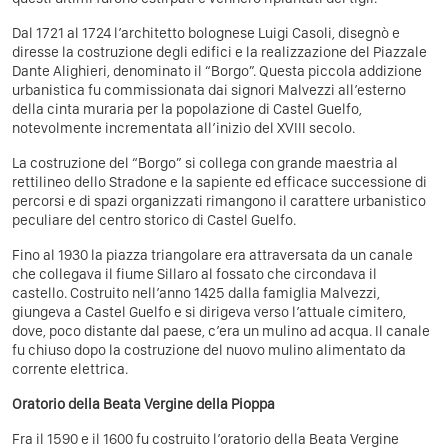
Dal 1721 al 1724 l’architetto bolognese Luigi Casoli, disegnò e
diresse la costruzione degli edifici e la realizzazione del Piazzale
Dante Alighieri, denominato il “Borgo”. Questa piccola addizione
urbanistica fu commissionata dai signori Malvezzi all’esterno
della cinta muraria per la popolazione di Castel Guelfo,
notevolmente incrementata all’inizio del XVIII secolo.
La costruzione del “Borgo” si collega con grande maestria al
rettilineo dello Stradone e la sapiente ed efficace successione di
percorsi e di spazi organizzati rimangono il carattere urbanistico
peculiare del centro storico di Castel Guelfo.
Fino al 1930 la piazza triangolare era attraversata da un canale
che collegava il fiume Sillaro al fossato che circondava il
castello. Costruito nell’anno 1425 dalla famiglia Malvezzi,
giungeva a Castel Guelfo e si dirigeva verso l’attuale cimitero,
dove, poco distante dal paese, c’era un mulino ad acqua. Il canale
fu chiuso dopo la costruzione del nuovo mulino alimentato da
corrente elettrica.
Oratorio della Beata Vergine della Pioppa
Fra il 1590 e il 1600 fu costruito l’oratorio della Beata Vergine