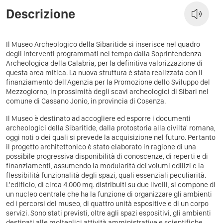
Descrizione
Il Museo Archeologico della Sibaritide si inserisce nel quadro
degli interventi programmati nel tempo dalla Soprintendenza
Archeologica della Calabria, per la definitiva valorizzazione di
questa area mitica. La nuova struttura è stata realizzata con il
finanziamento dell'Agenzia per la Promozione dello Sviluppo del
Mezzogiorno, in prossimità degli scavi archeologici di Sibari nel
comune di Cassano Jonio, in provincia di Cosenza.
Il Museo è destinato ad accogliere ed esporre i documenti
archeologici della Sibaritide, dalla protostoria alla civilta' romana,
oggi noti o dei quali si prevede la acquisizione nel futuro. Pertanto
il progetto architettonico è stato elaborato in ragione di una
possibile progressiva disponibilità di conoscenze, di reperti e di
fìnanziamenti, assumendo la modularità dei volumi edilizi e la
flessibilità funzionalità degli spazi, quali essenziali peculiarità.
L'edificio, di circa 4.000 mq. distribuiti su due livelli, si compone di
un nucleo centrale che ha la funzione di organizzare gli ambienti
ed i percorsi del museo, di quattro unità espositive e di un corpo
servizi. Sono stati previsti, oltre agli spazi espositivi, gli ambienti
destinati alle molteplici attività amministrative e scientifiche