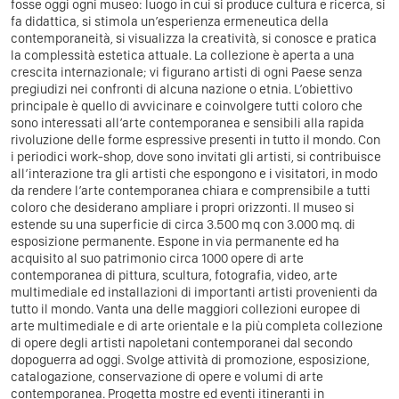
fosse oggi ogni museo: luogo in cui si produce cultura e ricerca, si
fa didattica, si stimola un’esperienza ermeneutica della
contemporaneità, si visualizza la creatività, si conosce e pratica
la complessità estetica attuale. La collezione è aperta a una
crescita internazionale; vi figurano artisti di ogni Paese senza
pregiudizi nei confronti di alcuna nazione o etnia. L’obiettivo
principale è quello di avvicinare e coinvolgere tutti coloro che
sono interessati all’arte contemporanea e sensibili alla rapida
rivoluzione delle forme espressive presenti in tutto il mondo. Con
i periodici work-shop, dove sono invitati gli artisti, si contribuisce
all’interazione tra gli artisti che espongono e i visitatori, in modo
da rendere l’arte contemporanea chiara e comprensibile a tutti
coloro che desiderano ampliare i propri orizzonti. Il museo si
estende su una superficie di circa 3.500 mq con 3.000 mq. di
esposizione permanente. Espone in via permanente ed ha
acquisito al suo patrimonio circa 1000 opere di arte
contemporanea di pittura, scultura, fotografia, video, arte
multimediale ed installazioni di importanti artisti provenienti da
tutto il mondo. Vanta una delle maggiori collezioni europee di
arte multimediale e di arte orientale e la più completa collezione
di opere degli artisti napoletani contemporanei dal secondo
dopoguerra ad oggi. Svolge attività di promozione, esposizione,
catalogazione, conservazione di opere e volumi di arte
contemporanea. Progetta mostre ed eventi itineranti in