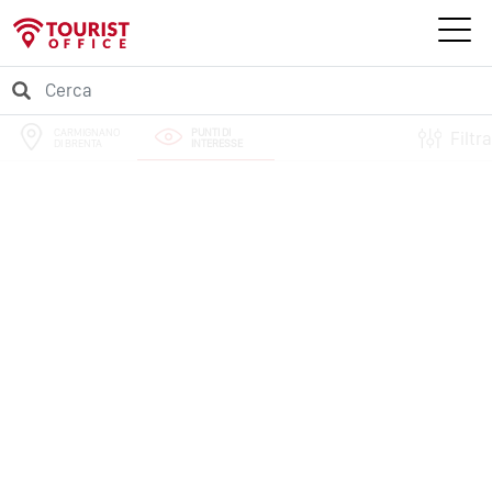
CARMIGNANO
PUNTI DI
Filtra
DI BRENTA
INTERESSE
PERCORSI
EVENTI