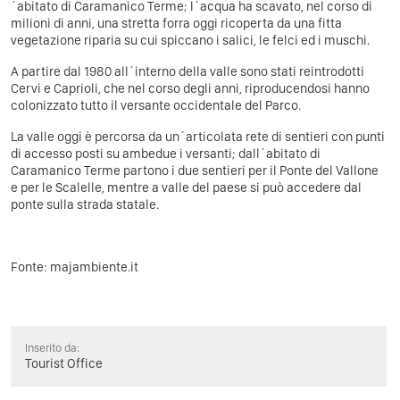
´abitato di Caramanico Terme; l´acqua ha scavato, nel corso di
milioni di anni, una stretta forra oggi ricoperta da una fitta
vegetazione riparia su cui spiccano i salici, le felci ed i muschi.
A partire dal 1980 all´interno della valle sono stati reintrodotti
Cervi e Caprioli, che nel corso degli anni, riproducendosi hanno
colonizzato tutto il versante occidentale del Parco.
La valle oggi è percorsa da un´articolata rete di sentieri con punti
di accesso posti su ambedue i versanti; dall´abitato di
Caramanico Terme partono i due sentieri per il Ponte del Vallone
e per le Scalelle, mentre a valle del paese si può accedere dal
ponte sulla strada statale.
Fonte:
majambiente.it
Inserito da:
Tourist Office