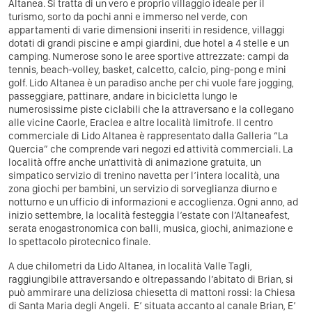
Altanea. Si tratta di un vero e proprio villaggio ideale per il
turismo, sorto da pochi anni e immerso nel verde, con
appartamenti di varie dimensioni inseriti in residence, villaggi
dotati di grandi piscine e ampi giardini, due hotel a 4 stelle e un
camping. Numerose sono le aree sportive attrezzate: campi da
tennis, beach-volley, basket, calcetto, calcio, ping-pong e mini
golf. Lido Altanea è un paradiso anche per chi vuole fare jogging,
passeggiare, pattinare, andare in bicicletta lungo le
numerosissime piste ciclabili che la attraversano e la collegano
alle vicine Caorle, Eraclea e altre località limitrofe. Il centro
commerciale di Lido Altanea è rappresentato dalla Galleria “La
Quercia” che comprende vari negozi ed attività commerciali. La
località offre anche un'attività di animazione gratuita, un
simpatico servizio di trenino navetta per l’intera località, una
zona giochi per bambini, un servizio di sorveglianza diurno e
notturno e un ufficio di informazioni e accoglienza. Ogni anno, ad
inizio settembre, la località festeggia l’estate con l’Altaneafest,
serata enogastronomica con balli, musica, giochi, animazione e
lo spettacolo pirotecnico finale.
A due chilometri da Lido Altanea, in località Valle Tagli,
raggiungibile attraversando e oltrepassando l’abitato di Brian, si
può ammirare una deliziosa chiesetta di mattoni rossi: la Chiesa
di Santa Maria degli Angeli. E’ situata accanto al canale Brian, E’