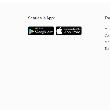
Scarica la App:
Tou
Mob
Co
Mat
Tur