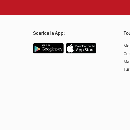
Scarica la App:
Tou
Mob
Co
Mat
Tur