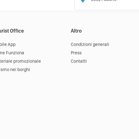
rist Office
Altro
ile App
Condizioni generali
me Funziona
Press
eriale promozionale
Contatti
ismo nei borghi