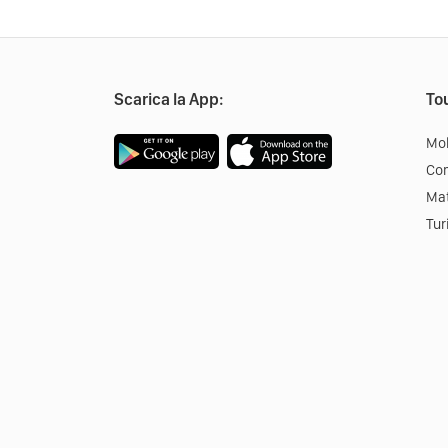
Scarica la App:
Tou
Mob
Co
Mat
Tur