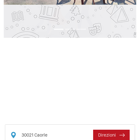
30021
Caorle
Direzioni