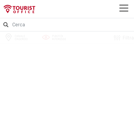
CANALE
PUNTI DI
Filtra
D'AGORDO
INTERESSE
PERCORSI
EVENTI