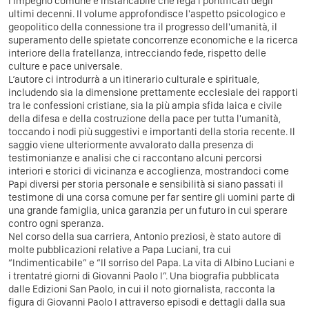
l'impegno comune e instancabile che lega i pontificati degli
ultimi decenni. Il volume approfondisce l'aspetto psicologico e
geopolitico della connessione tra il progresso dell'umanità, il
superamento delle spietate concorrenze economiche e la ricerca
interiore della fratellanza, intrecciando fede, rispetto delle
culture e pace universale.
L’autore ci introdurrà a un itinerario culturale e spirituale,
includendo sia la dimensione prettamente ecclesiale dei rapporti
tra le confessioni cristiane, sia la più ampia sfida laica e civile
della difesa e della costruzione della pace per tutta l'umanità,
toccando i nodi più suggestivi e importanti della storia recente. Il
saggio viene ulteriormente avvalorato dalla presenza di
testimonianze e analisi che ci raccontano alcuni percorsi
interiori e storici di vicinanza e accoglienza, mostrandoci come
Papi diversi per storia personale e sensibilità si siano passati il
testimone di una corsa comune per far sentire gli uomini parte di
una grande famiglia, unica garanzia per un futuro in cui sperare
contro ogni speranza.
Nel corso della sua carriera, Antonio preziosi, è stato autore di
molte pubblicazioni relative a Papa Luciani, tra cui
“Indimenticabile” e “Il sorriso del Papa. La vita di Albino Luciani e
i trentatré giorni di Giovanni Paolo I”. Una biografia pubblicata
dalle Edizioni San Paolo, in cui il noto giornalista, racconta la
figura di Giovanni Paolo I attraverso episodi e dettagli dalla sua