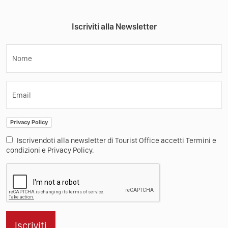
32020
Canale d'Agordo
Direzioni
Scarica la App:
Tourist Office
Mobile App
Come Funziona
Materiale promozionale
Turismo nei borghi