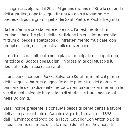
La sagra si svolgerà dal 20 al 24 giugno (tranne il 23), è la seconda
dell’Agordino, dopo la sagra di Sant’Antonio a Rivamonte e
precede di pochi giorni quella dei Santi Pietro e Paolo di Agordo.
Da trent’anni a questa parte è previsto l’allestimento di un
tendone che offre piatti della tradizione tra cui l’immancabile
frittura di pesce e spettacoli di intrattenimento musicale, con
gruppi di liscio, dj set, musica folk e cover band.
Il tendone sarà collocato nella piazza principale del capoluogo,
intitolata al Beato Papa Luciani, in prossimità del Museo a lui
dedicato e della sua casa natale.
Il luna park occuperà Piazza Salvatore Serafini, mentre il giorno
della sagra, sabato 24 giugno, fin dalle prime luci del giorno le
bancarelle del tradizionale mercato riempiranno e animeranno le
vie di questo piccolo borgo ricco di storia e cultura incastonato
nelle Dolomiti.
Sarà, inoltre, presente la consueta pesca di beneficenza a favore
dell’asilo parrocchiale di Canale d’Agordo, fondato nel 1868
dall’illuminato arciprete della Pieve, Cavalier Don Antonio Della
Lucia e primo esempio di asilo rurale dell’intera Provincia di