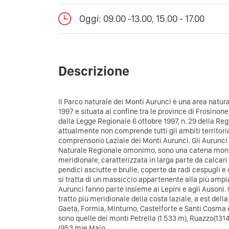
Oggi: 09.00 -13.00, 15.00 - 17.00
Descrizione
Il Parco naturale dei Monti Aurunci è una area natural
1997 e situata al confine tra le province di Frosinone
dalla Legge Regionale 6 ottobre 1997, n. 29 della Region
attualmente non comprende tutti gli ambiti territori
comprensorio Laziale dei Monti Aurunci.
Gli Aurunci
Naturale Regionale omonimo, sono una catena mont
meridionale, caratterizzata in larga parte da calcar
pendici asciutte e brulle, coperte da radi cespugli 
si tratta di un massiccio appartenente alla più ampia
Aurunci fanno parte insieme ai Lepini e agli Ausoni. 
tratto più meridionale della costa laziale, a est della
Gaeta, Formia, Minturno, Castelforte e Santi Cosma
sono quelle dei monti Petrella (1.533 m), Ruazzo(131
(953 m)e Maio.