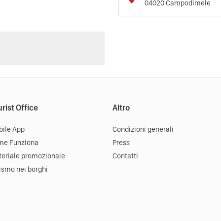
04020
Campodimele
rist Office
Altro
ile App
Condizioni generali
me Funziona
Press
eriale promozionale
Contatti
ismo nei borghi