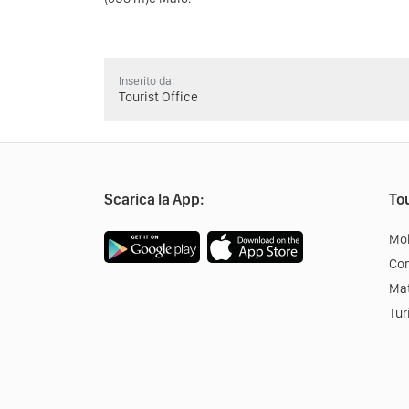
Inserito da:
Tourist Office
Scarica la App:
Tou
Mob
Co
Mat
Tur