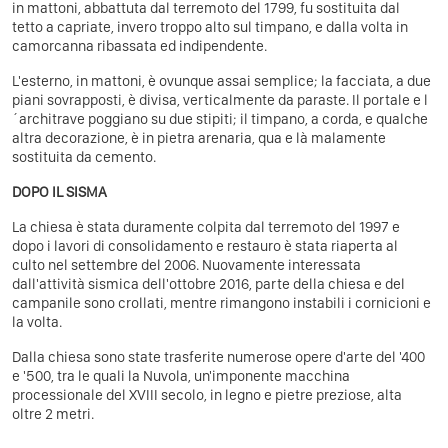
in mattoni, abbattuta dal terremoto del 1799, fu sostituita dal
tetto a capriate, invero troppo alto sul timpano, e dalla volta in
camorcanna ribassata ed indipendente.
L'esterno, in mattoni, è ovunque assai semplice; la facciata, a due
piani sovrapposti, è divisa, verticalmente da paraste. Il portale e l
´architrave poggiano su due stipiti; il timpano, a corda, e qualche
altra decorazione, è in pietra arenaria, qua e là malamente
sostituita da cemento.
DOPO IL SISMA
La chiesa è stata duramente colpita dal terremoto del 1997 e
dopo i lavori di consolidamento e restauro è stata riaperta al
culto nel settembre del 2006. Nuovamente interessata
dall'attività sismica dell'ottobre 2016, parte della chiesa e del
campanile sono crollati, mentre rimangono instabili i cornicioni e
la volta.
Dalla chiesa sono state trasferite numerose opere d'arte del '400
e '500, tra le quali la Nuvola, un'imponente macchina
processionale del XVIII secolo, in legno e pietre preziose, alta
oltre 2 metri.