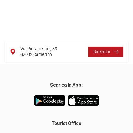
Via Pieragostini, 36
Direzioni
62032
Camerino
Scarica la App:
Tourist Office