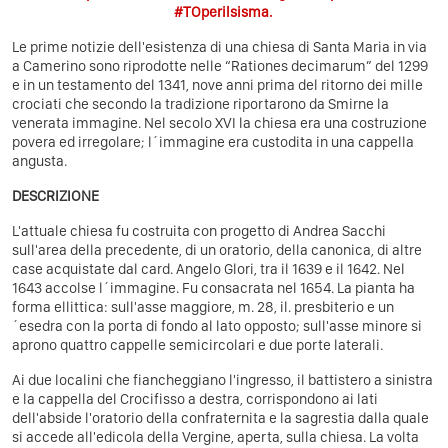
#TOperilsisma.
Le prime notizie dell'esistenza di una chiesa di Santa Maria in via
a Camerino sono riprodotte nelle “Rationes decimarum” del 1299
e in un testamento del 1341, nove anni prima del ritorno dei mille
crociati che secondo la tradizione riportarono da Smirne la
venerata immagine. Nel secolo XVI la chiesa era una costruzione
povera ed irregolare; l´immagine era custodita in una cappella
angusta.
DESCRIZIONE
L'attuale chiesa fu costruita con progetto di Andrea Sacchi
sull'area della precedente, di un oratorio, della canonica, di altre
case acquistate dal card. Angelo Glori, tra il 1639 e il 1642. Nel
1643 accolse l´immagine. Fu consacrata nel 1654. La pianta ha
forma ellittica: sull'asse maggiore, m. 28, il. presbiterio e un
´esedra con la porta di fondo al lato opposto; sull'asse minore si
aprono quattro cappelle semicircolari e due porte laterali.
Ai due localini che fiancheggiano l'ingresso, il battistero a sinistra
e la cappella del Crocifisso a destra, corrispondono ai lati
dell'abside l'oratorio della confraternita e la sagrestia dalla quale
si accede all'edicola della Vergine, aperta, sulla chiesa. La volta