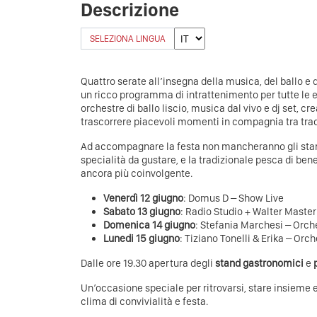
Descrizione
SELEZIONA LINGUA
Quattro serate all’insegna della musica, del ballo e
un ricco programma di intrattenimento per tutte le e
orchestre di ballo liscio, musica dal vivo e dj set, c
trascorrere piacevoli momenti in compagnia tra tradi
Ad accompagnare la festa non mancheranno gli stan
specialità da gustare, e la tradizionale pesca di ben
ancora più coinvolgente.
Venerdì 12 giugno
: Domus D – Show Live
Sabato 13 giugno
: Radio Studio + Walter Maste
Domenica 14 giugno
: Stefania Marchesi – Orche
Lunedi 15 giugno
:
Tiziano Tonelli & Erika – Orch
Dalle ore 19.30 apertura degli
stand gastronomici
e
Un’occasione speciale per ritrovarsi, stare insieme e 
clima di convivialità e festa.