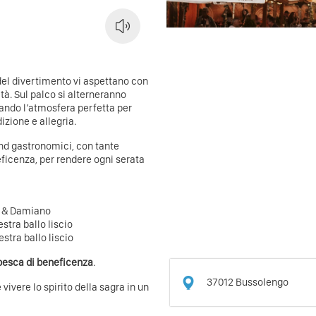
 del divertimento vi aspettano con
tà. Sul palco si alterneranno
reando l’atmosfera perfetta per
zione e allegria.
d gastronomici, con tante
eficenza, per rendere ogni serata
r & Damiano
stra ballo liscio
estra ballo liscio
pesca di beneficenza
.
37012
Bussolengo
vivere lo spirito della sagra in un