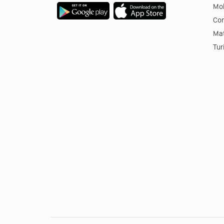
Mob
Co
Mat
Tur