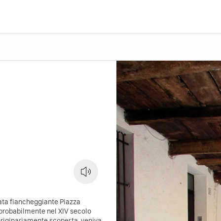
vata fiancheggiante Piazza
 probabilmente nel XIV secolo
originariamente scoperta, veniva