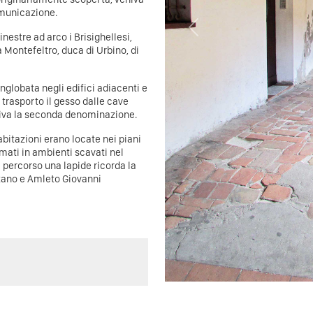
omunicazione.
Previous
nestre ad arco i Brisighellesi,
 Montefeltro, duca di Urbino, di
nglobata negli edifici adiacenti e
 trasporto il gesso dalle cave
deriva la seconda denominazione.
 abitazioni erano locate nei piani
temati in ambienti scavati nel
l percorso una lapide ricorda la
aetano e Amleto Giovanni