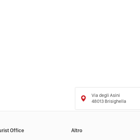
Via degli Asini
48013
Brisighella
rist Office
Altro