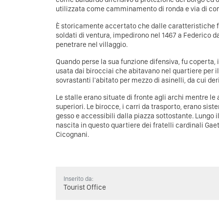
utilizzata come camminamento di ronda e via di c
È storicamente accertato che dalle caratteristiche fi
soldati di ventura, impedirono nel 1467 a Federico da
penetrare nel villaggio.
Quando perse la sua funzione difensiva, fu coperta, i
usata dai birocciai che abitavano nel quartiere per il
sovrastanti l'abitato per mezzo di asinelli, da cui 
Le stalle erano situate di fronte agli archi mentre le
superiori. Le birocce, i carri da trasporto, erano sis
gesso e accessibili dalla piazza sottostante. Lungo i
nascita in questo quartiere dei fratelli cardinali G
Cicognani.
Inserito da:
Tourist Office