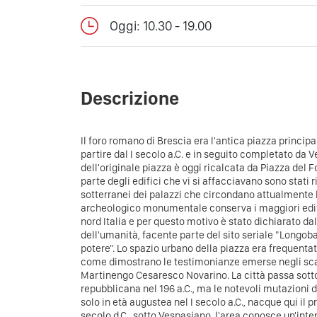
Oggi: 10.30 - 19.00
Descrizione
Il foro romano di Brescia era l'antica piazza principal
partire dal I secolo a.C. e in seguito completato da 
dell'originale piazza è oggi ricalcata da Piazza del F
parte degli edifici che vi si affacciavano sono stati ri
sotterranei dei palazzi che circondano attualmente
archeologico monumentale conserva i maggiori edifi
nord Italia e per questo motivo è stato dichiarato 
dell'umanità, facente parte del sito seriale "Longobard
potere". Lo spazio urbano della piazza era frequentat
come dimostrano le testimonianze emerse negli scav
Martinengo Cesaresco Novarino. La città passa sotto
repubblicana nel 196 a.C., ma le notevoli mutazioni de
solo in età augustea nel I secolo a.C., nacque qui il pr
secolo d.C., sotto Vespasiano, l'area conosce un'intens