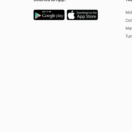
Mob
Co
Mat
Tur