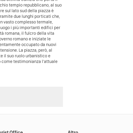
cchio tempio repubblicano, al suo
e sul lato sud della piazza è
 tramite due lunghi porticati che,
t un vasto complesso termale,
uogo i più importanti edifici per
tà romana, il fulcro della vita
governo romano e iniziate le
e lentamente occupato da nuovi
tensione. La piazza, però, al
 il suo ruolo urbanistico e
do come testimonianza l'attuale
rist Office
Altro