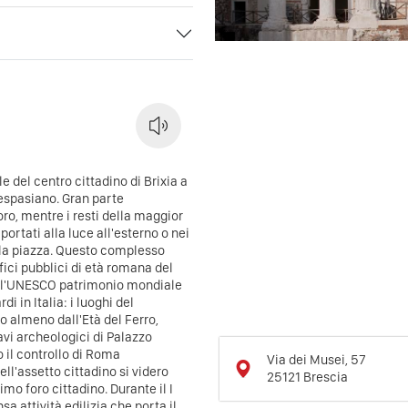
e del centro cittadino di Brixia a
Vespasiano. Gran parte
oro, mentre i resti della maggior
portati alla luce all'esterno o nei
 la piazza. Questo complesso
ci pubblici di età romana del
dall'UNESCO patrimonio mondiale
i in Italia: i luoghi del
o almeno dall'Età del Ferro,
i archeologici di Palazzo
 il controllo di Roma
Via dei Musei, 57
ll'assetto cittadino si videro
25121
Brescia
imo foro cittadino. Durante il I
a attività edilizia che porta il