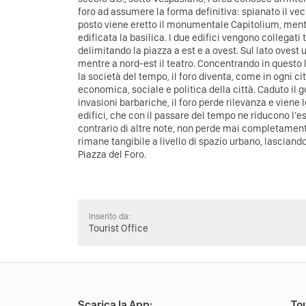
foro ad assumere la forma definitiva: spianato il ve
posto viene eretto il monumentale Capitolium, mentr
edificata la basilica. I due edifici vengono collegati
delimitando la piazza a est e a ovest. Sul lato oves
mentre a nord-est il teatro. Concentrando in questo l
la società del tempo, il foro diventa, come in ogni cit
economica, sociale e politica della città. Caduto il 
invasioni barbariche, il foro perde rilevanza e vien
edifici, che con il passare del tempo ne riducono l'es
contrario di altre note, non perde mai completamente
rimane tangibile a livello di spazio urbano, lascian
Piazza del Foro.
Inserito da:
Tourist Office
Scarica la App:
Tou