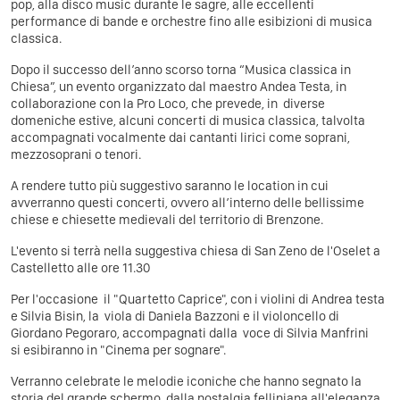
pop, alla disco music durante le sagre, alle eccellenti
performance di bande e orchestre fino alle esibizioni di musica
classica.
Dopo il successo dell’anno scorso torna “Musica classica in
Chiesa”, un evento organizzato dal maestro Andea Testa, in
collaborazione con la Pro Loco, che prevede, in diverse
domeniche estive, alcuni concerti di musica classica, talvolta
accompagnati vocalmente dai cantanti lirici come soprani,
mezzosoprani o tenori.
A rendere tutto più suggestivo saranno le location in cui
avverranno questi concerti, ovvero all’interno delle bellissime
chiese e chiesette medievali del territorio di Brenzone.
L'evento si terrà nella suggestiva chiesa di San Zeno de l'Oselet a
Castelletto alle ore 11.30
Per l'occasione il "Quartetto Caprice", con i violini di Andrea testa
e Silvia Bisin, la viola di Daniela Bazzoni e il violoncello di
Giordano Pegoraro, accompagnati dalla voce di Silvia Manfrini
si esibiranno in "Cinema per sognare".
Verranno celebrate le melodie iconiche che hanno segnato la
storia del grande schermo, dalla nostalgia felliniana all'eleganza