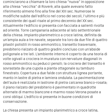
cominciarono a chiamare la loro chiesa “nuova” in opposizione
alla chiesa “vecchia” di Roverè, alla quale avevano fatto
riferimento almeno fino alla fine del XIII sec. Numerose le
modifiche subite dall’edificio nel corso dei secoli, l’ultimo e più
consistente dei quali risale al primo decennio del XX sec.
Attualmente l’edificio si presenta con facciata a salienti rivolta
ad oriente. Torre campanaria adiacente al lato settentrionale
della chiesa. Impianto planimetrico a croce latina, definita da
un’ampia aula a tre navate, separate tra loro da due file di quattro
pilastri polistili in rosso ammonitico, transetto trasversale,
presbiterio rialzato di quattro gradini concluso con un’abside
poligonale a tre lati. L’ambiente interno è coperto da una teoria di
volte ogivali a crociera in muratura con nervature diagonali in
rosso ammonitico su peducci pensili; la crociera del transetto è
sovrastata da una cupola a pianta ottagonale su tamburo
finestrato. Copertura a due falde con struttura lignea portante,
manto in lastre di pietra e lamiera ondulata. La pavimentazione
dell’aula è realizzata in lastrone di pietra calcarea bianco-rosata;
il piano rialzato del presbiterio è pavimentato in quadrotte
alternate di marmo biancone e marmo rosso Verona posate a
corsi obliqui. L’edificio si presenta in buone condizioni di
conservazione.
La chiesa presenta un impianto planimetrico a croce latina,