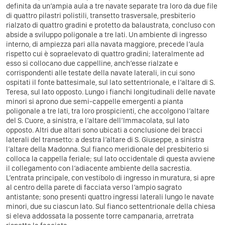
definita da un’ampia aula a tre navate separate tra loro da due file
di quattro pilastri polistili, transetto trasversale, presbiterio
rialzato di quattro gradini e protetto da balaustrata, concluso con
abside a sviluppo poligonale a tre lati. Un ambiente di ingresso
interno, di ampiezza pari alla navata maggiore, precede l’aula
rispetto cui è sopraelevato di quattro gradini; lateralmente ad
esso si collocano due cappelline, anch’esse rialzate e
corrispondenti alle testate della navate laterali, in cui sono
ospitati il fonte battesimale, sul lato settentrionale, e l’altare di S.
Teresa, sul lato opposto. Lungo i fianchi longitudinali delle navate
minori si aprono due semi-cappelle emergenti a pianta
poligonale a tre lati, tra loro prospicienti, che accolgono l’altare
del S. Cuore, a sinistra, e l’altare dell’Immacolata, sul lato
opposto. Altri due altari sono ubicati a conclusione dei bracci
laterali del transetto: a destra l’altare di S. Giuseppe, a sinistra
l’altare della Madonna. Sul fianco meridionale del presbiterio si
colloca la cappella feriale; sul lato occidentale di questa avviene
il collegamento con l’adiacente ambiente della sacrestia.
L’entrata principale, con vestibolo di ingresso in muratura, si apre
al centro della parete di facciata verso l’ampio sagrato
antistante; sono presenti quattro ingressi laterali lungo le navate
minori, due su ciascun lato. Sul fianco settentrionale della chiesa
si eleva addossata la possente torre campanaria, arretrata