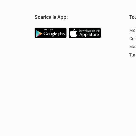
Scarica la App:
Tou
Mob
Co
Mat
Tur