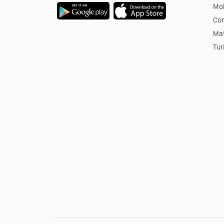
Mob
Co
Mat
Tur