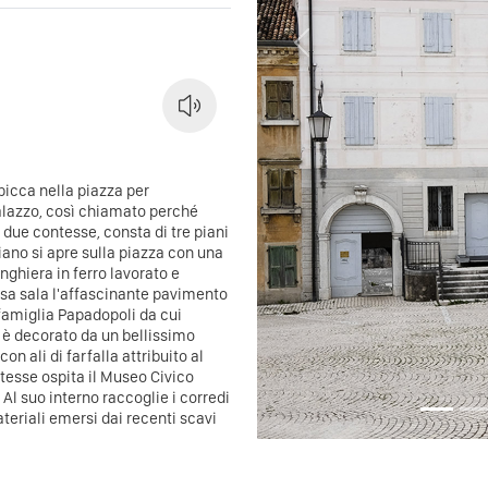
Previous
spicca nella piazza per
 Palazzo, così chiamato perché
 due contesse, consta di tre piani
iano si apre sulla piazza con una
inghiera in ferro lavorato e
ssa sala l'affascinante pavimento
 famiglia Papadopoli da cui
o è decorato da un bellissimo
on ali di farfalla attribuito al
ntesse ospita il Museo Civico
Al suo interno raccoglie i corredi
ateriali emersi dai recenti scavi