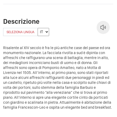
Descrizione
SELEZIONA LINGUA
Risalente al XIV secolo è fra le più antiche case del paese ed ora
monumento nazionale. La facciata rivolta a sud è dipinta con
affreschi che raffigurano una scena di battaglia, mentre in alto,
dei medaglioni incorniciano busti di uomo e di donna. Gli
affreschi sono opera di Pomponio Amalteo, nato a Motta di
Livenza nel 1505. All’interno, al primo piano, sono stati riportati
alla luce alcuni affreschi raffiguranti due personaggi in piedi ed
un castello, ripetuto più volte nella casa e scolpito sulle chiavi di
volta dei portoni, sullo stemma della famiglia Barbuio e
riprodotto sul pavimento “alla veneziana” che si trova al primo
piano. All’interno si apre una elegante cortile cinto da porticati
con giardino e scalinata in pietra. Attualmente è abitazione della
famiglia Francescon-Leo e ospita un elegante bed and breakfast.