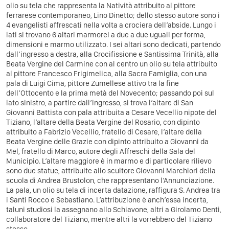
olio su tela che rappresenta la Natività attribuito al pittore
ferrarese contemporaneo, Lino Dinetto; dello stesso autore sono i
4 evangelisti affrescati nella volta a crociera dell’abside. Lungo i
lati si trovano 6 altari marmorei a due a due uguali per forma,
dimensioni e marmo utilizzato. I sei altari sono dedicati, partendo
dall’ingresso a destra, alla Crocifissione e Santissima Trinità, alla
Beata Vergine del Carmine con al centro un olio su tela attribuito
al pittore Francesco Frigimelica, alla Sacra Famiglia, con una
pala di Luigi Cima, pittore Zumellese attivo tra la fine
dell’Ottocento e la prima metà del Novecento; passando poi sul
lato sinistro, a partire dall’ingresso, si trova l’altare di San
Giovanni Battista con pala attribuita a Cesare Vecellio nipote del
Tiziano, l’altare della Beata Vergine del Rosario, con dipinto
attribuito a Fabrizio Vecellio, fratello di Cesare, l’altare della
Beata Vergine delle Grazie con dipinto attribuito a Giovanni da
Mel, fratello di Marco, autore degli Affreschi della Sala del
Municipio. L’altare maggiore è in marmo e di particolare rilievo
sono due statue, attribuite allo scultore Giovanni Marchiori della
scuola di Andrea Brustolon, che rappresentano l’Annunciazione.
La pala, un olio su tela di incerta datazione, raffigura S. Andrea tra
i Santi Rocco e Sebastiano. L’attribuzione è anch’essa incerta,
taluni studiosi la assegnano allo Schiavone, altri a Girolamo Denti,
collaboratore del Tiziano, mentre altri la vorrebbero del Tiziano
stesso.