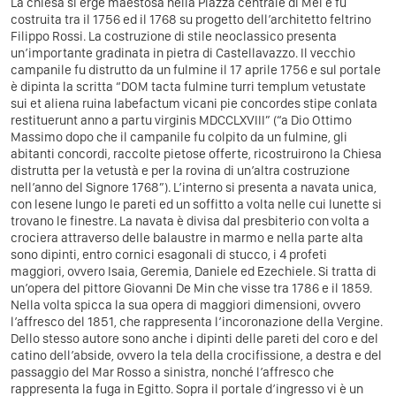
La chiesa si erge maestosa nella Piazza centrale di Mel e fu
costruita tra il 1756 ed il 1768 su progetto dell’architetto feltrino
Filippo Rossi. La costruzione di stile neoclassico presenta
un’importante gradinata in pietra di Castellavazzo. Il vecchio
campanile fu distrutto da un fulmine il 17 aprile 1756 e sul portale
è dipinta la scritta “DOM tacta fulmine turri templum vetustate
sui et aliena ruina labefactum vicani pie concordes stipe conlata
restituerunt anno a partu virginis MDCCLXVIII” (“a Dio Ottimo
Massimo dopo che il campanile fu colpito da un fulmine, gli
abitanti concordi, raccolte pietose offerte, ricostruirono la Chiesa
distrutta per la vetustà e per la rovina di un’altra costruzione
nell’anno del Signore 1768”). L’interno si presenta a navata unica,
con lesene lungo le pareti ed un soffitto a volta nelle cui lunette si
trovano le finestre. La navata è divisa dal presbiterio con volta a
crociera attraverso delle balaustre in marmo e nella parte alta
sono dipinti, entro cornici esagonali di stucco, i 4 profeti
maggiori, ovvero Isaia, Geremia, Daniele ed Ezechiele. Si tratta di
un’opera del pittore Giovanni De Min che visse tra 1786 e il 1859.
Nella volta spicca la sua opera di maggiori dimensioni, ovvero
l’affresco del 1851, che rappresenta l’incoronazione della Vergine.
Dello stesso autore sono anche i dipinti delle pareti del coro e del
catino dell’abside, ovvero la tela della crocifissione, a destra e del
passaggio del Mar Rosso a sinistra, nonché l’affresco che
rappresenta la fuga in Egitto. Sopra il portale d’ingresso vi è un