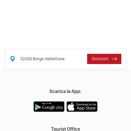
32026
Borgo Valbelluna
Direzioni
Scarica la App:
Tourist Office