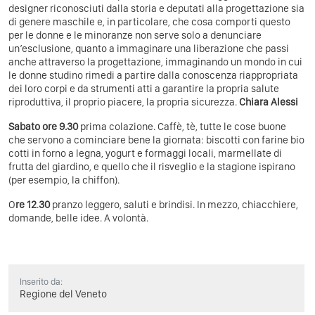
designer riconosciuti dalla storia e deputati alla progettazione sia
di genere maschile e, in particolare, che cosa comporti questo
per le donne e le minoranze non serve solo a denunciare
un’esclusione, quanto a immaginare una liberazione che passi
anche attraverso la progettazione, immaginando un mondo in cui
le donne studino rimedi a partire dalla conoscenza riappropriata
dei loro corpi e da strumenti atti a garantire la propria salute
riproduttiva, il proprio piacere, la propria sicurezza.
Chiara Alessi
Sabato
ore 9.30
prima colazione. Caffè, tè, tutte le cose buone
che servono a cominciare bene la giornata: biscotti con farine bio
cotti in forno a legna, yogurt e formaggi locali, marmellate di
frutta del giardino, e quello che il risveglio e la stagione ispirano
(per esempio, la chiffon).
O
re 12
.
30
pranzo leggero, saluti e brindisi. In mezzo, chiacchiere,
domande, belle idee. A volontà.
Inserito da:
Regione del Veneto