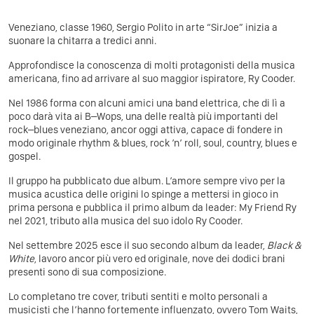
Veneziano, classe 1960, Sergio Polito
in arte “SirJoe” inizia a
suonare la chitarra a tredici anni.
Approfondisce la conoscenza di molti protagonisti della musica
americana, fino ad arrivare al suo maggior ispiratore, Ry Cooder.
Nel 1986 forma con alcuni amici una band elettrica, che di lì a
poco darà vita ai B–Wops, una delle realtà più importanti del
rock–blues veneziano, ancor oggi attiva, capace di fondere in
modo originale rhythm & blues, rock ’n’ roll, soul, country, blues e
gospel.
Il gruppo ha pubblicato due album. L’amore sempre vivo per la
musica acustica delle origini lo spinge a mettersi in gioco in
prima persona e pubblica il primo album da leader: My Friend Ry
nel 2021, tributo alla musica del suo idolo Ry Cooder.
Nel settembre 2025 esce il suo secondo album da leader,
Black &
White
, lavoro ancor più vero ed originale, nove dei dodici brani
presenti sono di sua composizione.
Lo completano tre cover, tributi sentiti e molto personali a
musicisti che l’hanno fortemente influenzato, ovvero Tom Waits,