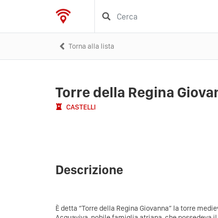
Torna alla lista
Torre della Regina Giov
CASTELLI
Descrizione
È detta “Torre della Regina Giovanna” la torre mediev
Acquaviva, nobile famiglia atriana, che possedeva il 