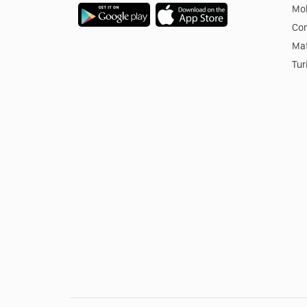
Mob
Co
Mat
Tur