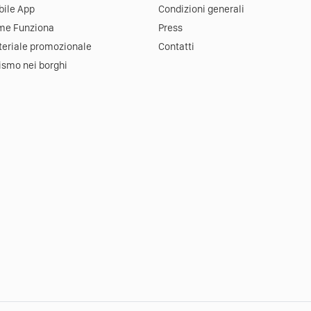
ile App
Condizioni generali
me Funziona
Press
eriale promozionale
Contatti
ismo nei borghi