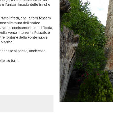
e è l’unica rimasta delle tre che
Previous
ato infatti, che le torri fossero
anco alle mura dell’antico
ezzata e decisamente modificata,
olta verso il torrente Fossato e
 tre fontane della Fonte nuova;
le Marmo.
di accesso al paese, anch’esse
 tre torri.