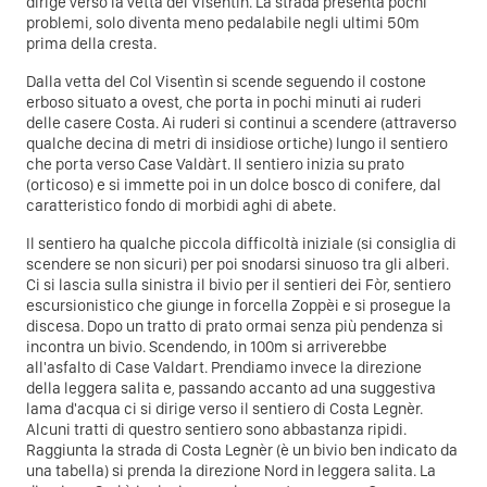
dirige verso la vetta del Visentìn. La strada presenta pochi
problemi, solo diventa meno pedalabile negli ultimi 50m
prima della cresta.
Dalla vetta del Col Visentìn si scende seguendo il costone
erboso situato a ovest, che porta in pochi minuti ai ruderi
delle casere Costa. Ai ruderi si continui a scendere (attraverso
qualche decina di metri di insidiose ortiche) lungo il sentiero
che porta verso Case Valdàrt. Il sentiero inizia su prato
(orticoso) e si immette poi in un dolce bosco di conifere, dal
caratteristico fondo di morbidi aghi di abete.
Il sentiero ha qualche piccola difficoltà iniziale (si consiglia di
scendere se non sicuri) per poi snodarsi sinuoso tra gli alberi.
Ci si lascia sulla sinistra il bivio per il sentieri dei Fòr, sentiero
escursionistico che giunge in forcella Zoppèi e si prosegue la
discesa. Dopo un tratto di prato ormai senza più pendenza si
incontra un bivio. Scendendo, in 100m si arriverebbe
all'asfalto di Case Valdart. Prendiamo invece la direzione
della leggera salita e, passando accanto ad una suggestiva
lama d'acqua ci si dirige verso il sentiero di Costa Legnèr.
Alcuni tratti di questro sentiero sono abbastanza ripidi.
Raggiunta la strada di Costa Legnèr (è un bivio ben indicato da
una tabella) si prenda la direzione Nord in leggera salita. La