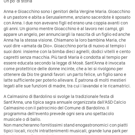
Un po' di storia
Anna e Gioacchino sono i genitori della Vergine Maria. Gioacchino
è un pastore e abita a Gerusalemme, anziano sacerdote è sposato
con Anna. I due non avevano figli ed erano una coppia avanti con
gli anni. Un giorno mentre Gioacchino è al lavoro nei campi, gli
appare un angelo, per annunciargli la nascita di un figlio ed anche
Anna ha la stessa visione. Chiamano la loro bambina Maria, che
vuol dire «amata da Dio». Gioacchino porta di nuovo al tempio i
suoi doni: insieme con la bimba dieci agnelli, dodici vitelli e cento
capretti senza macchia. Più tardi Maria è condotta al tempio per
essere educata secondo la legge di Mosè. Sant'Anna è invocata
come protettrice delle donne incinte, che a lei si rivolgono per
ottenere da Dio tre grandi favori: un parto felice, un figlio sano e
latte sufficiente per poterlo allevare. È patrona di molti mestieri
legati alle sue funzioni di madre, tra cui i lavandai e le ricamatrici.
A Calmasino di Bardolino si svolge la tradizionale festa di
Sant’Anna, una tipica sagra annuale organizzata dall’ASD Calcio
Calmasino con il patrocinio del Comune di Bardolino. Il
programma dell’evento prevede ogni sera uno spettacolo
musicale o di ballo.
Non mancheranno fornitissimi stand enogastronomici con piatti
tipici locali, ricchi intrattenimenti musicali, grande luna park per