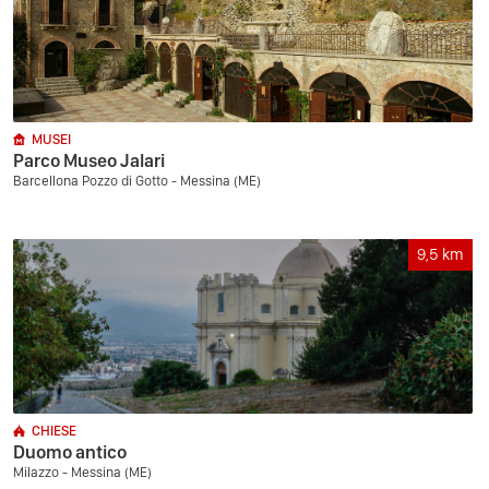
MUSEI
Parco Museo Jalari
Barcellona Pozzo di Gotto - Messina (ME)
9,5
km
CHIESE
Duomo antico
Milazzo - Messina (ME)