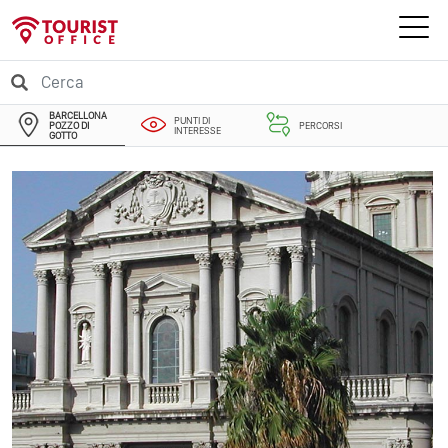
BARCELLONA
PUNTI DI
POZZO DI
PERCORSI
INTERESSE
GOTTO
EVENTI