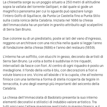
La chiesetta sorge su un poggio situato a 250 metri di altitudine
sopra la vallata del torrente Gallipari, e dal quale si gode un
magnifico panorama per cui lo sguardo può spaziare lungo
l'intero Golfo di Squillace, da Punta Le Castella fino a Punta Stilo
sulla costa ionica della Calabria. Iniziata nel 1686 la chiesa
dell'Immacolata ha un portale in granito attribuito agli scalpellini
di Serra San Bruno.
Due colonne su di un piedistallo, poste ai lati del vano d'ingresso,
reggono un architrave con una nicchia nella quale si legge l'anno
di fondazione della chiesa (1686) e l'anno del restauro (1859).
L'interno ha un soffitto, con stucchi in gesso, decorato da artisti di
Serra San Bruno. La volta a botte è suddivisa in tre riquadri,
intervallati da fasce con fiori. Al centro di ogni riquadro è posto un
medaglione. Il fondo della volta è blu, con decorazioni a fiori e
volute bianco e oro. Vicino all'abside c'è la cupola, che all'esterno
finisce con una lanterna a forma di stella ricoperta da tegole in
terracotta, è uno degli esempi più importanti del seicento della
Calabria.
La chiesa dell'Immacolata di Badolato presenta la suo interno
elementi decorativi e stilistici di indubbio valore artistico. Tra
tutti spiccano l'altare maggiore realizzato in marmo bianco, e il