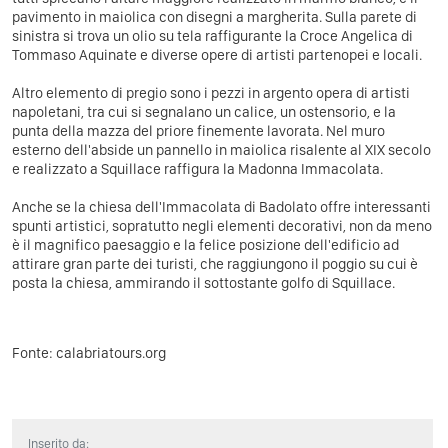
pavimento in maiolica con disegni a margherita. Sulla parete di
sinistra si trova un olio su tela raffigurante la Croce Angelica di
Tommaso Aquinate e diverse opere di artisti partenopei e locali.
Altro elemento di pregio sono i pezzi in argento opera di artisti
napoletani, tra cui si segnalano un calice, un ostensorio, e la
punta della mazza del priore finemente lavorata. Nel muro
esterno dell'abside un pannello in maiolica risalente al XIX secolo
e realizzato a Squillace raffigura la Madonna Immacolata.
Anche se la chiesa dell'Immacolata di Badolato offre interessanti
spunti artistici, sopratutto negli elementi decorativi, non da meno
è il magnifico paesaggio e la felice posizione dell'edificio ad
attirare gran parte dei turisti, che raggiungono il poggio su cui è
posta la chiesa, ammirando il sottostante golfo di Squillace.
Fonte:
calabriatours.org
Inserito da: