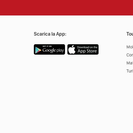
Scarica la App:
Tou
Mob
Co
Mat
Tur