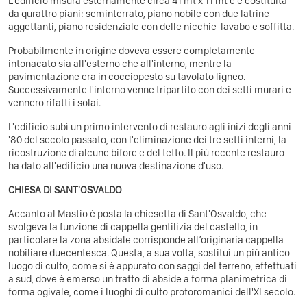
L'edificio misura esternamente circa 41 mt x 11 mt e è costituita
da qurattro piani: seminterrato, piano nobile con due latrine
aggettanti, piano residenziale con delle nicchie-lavabo e soffitta.
Probabilmente in origine doveva essere completamente
intonacato sia all'esterno che all'interno, mentre la
pavimentazione era in cocciopesto su tavolato ligneo.
Successivamente l'interno venne tripartito con dei setti murari e
vennero rifatti i solai.
L'edificio subì un primo intervento di restauro agli inizi degli anni
'80 del secolo passato, con l'eliminazione dei tre setti interni, la
ricostruzione di alcune bifore e del tetto. Il più recente restauro
ha dato all'edificio una nuova destinazione d'uso.
CHIESA DI SANT'OSVALDO
Accanto al Mastio è posta la chiesetta di Sant'Osvaldo, che
svolgeva la funzione di cappella gentilizia del castello, in
particolare la zona absidale corrisponde all’originaria cappella
nobiliare duecentesca. Questa, a sua volta, sostituì un più antico
luogo di culto, come si è appurato con saggi del terreno, effettuati
a sud, dove è emerso un tratto di abside a forma planimetrica di
forma ogivale, come i luoghi di culto protoromanici dell'XI secolo.