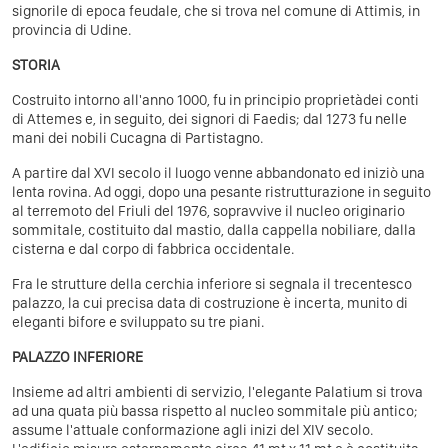
signorile di epoca feudale, che si trova nel comune di Attimis, in
provincia di Udine.
STORIA
Costruito intorno all'anno 1000, fu in principio proprietàdei conti
di Attemes e, in seguito, dei signori di Faedis; dal 1273 fu nelle
mani dei nobili Cucagna di Partistagno.
A partire dal XVI secolo il luogo venne abbandonato ed iniziò una
lenta rovina. Ad oggi, dopo una pesante ristrutturazione in seguito
al terremoto del Friuli del 1976, sopravvive il nucleo originario
sommitale, costituito dal mastio, dalla cappella nobiliare, dalla
cisterna e dal corpo di fabbrica occidentale.
Fra le strutture della cerchia inferiore si segnala il trecentesco
palazzo, la cui precisa data di costruzione è incerta, munito di
eleganti bifore e sviluppato su tre piani.
PALAZZO INFERIORE
Insieme ad altri ambienti di servizio, l'elegante Palatium si trova
ad una quata più bassa rispetto al nucleo sommitale più antico;
assume l'attuale conformazione agli inizi del XIV secolo.