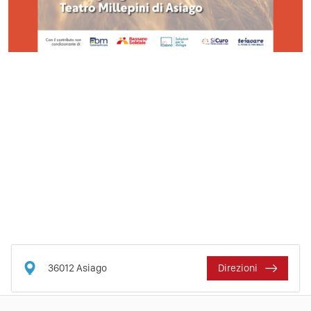
36012
Asiago
Direzioni